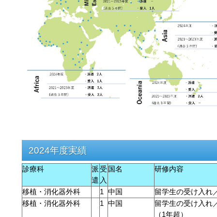
2024年度実績
診療科
派
受
国名
研修内容
遣
入
移植・消化器外科
1
中国
留学生の受け入れ
移植・消化器外科
1
中国
留学生の受け入れ
（1年超）