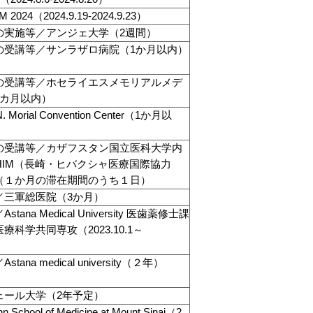
24（2024.9.19-2024.9.23）
の実施等／アンジェ大学（2週間）
の受講等／サンラザロ病院（1か月以内）
の受講等／ホセライエスメモリアルメデ
1カ月以内）
Morial Convention Center（1か月以
の受講等／カザフスタン国立医科大学内
HIM（長崎・ヒバクシャ医療国際協力
（１か月の滞在期間のうち１日）
／三軍総医院（3か月）
na Medical University 医歯薬修士課
科学共同専攻（2023.10.1～
na medical university（２年）
ェール大学（2年予定）
hool of Medicine at Mount Sinai（2