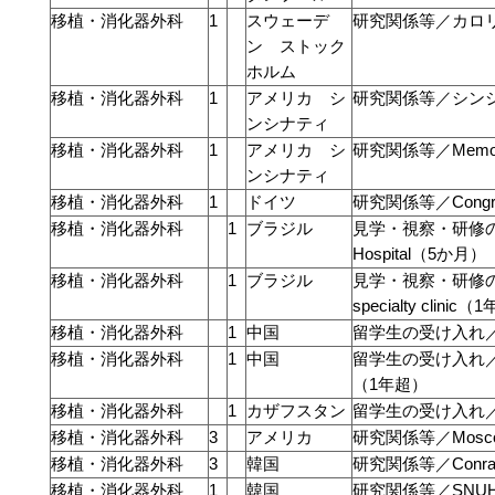
移植・消化器外科
1
スウェーデ
研究関係等／カロ
ン ストック
ホルム
移植・消化器外科
1
アメリカ シ
研究関係等／シン
ンシナティ
移植・消化器外科
1
アメリカ シ
研究関係等／Memori
ンシナティ
移植・消化器外科
1
ドイツ
研究関係等／Congres
移植・消化器外科
1
ブラジル
見学・視察・研修の実施等
Hospital（5か月）
移植・消化器外科
1
ブラジル
見学・視察・研修の実施等
specialty clinic
移植・消化器外科
1
中国
留学生の受け入れ
移植・消化器外科
1
中国
留学生の受け入れ
（1年超）
移植・消化器外科
1
カザフスタン
留学生の受け入れ
移植・消化器外科
3
アメリカ
研究関係等／Mosco
移植・消化器外科
3
韓国
研究関係等／Conra
移植・消化器外科
1
韓国
研究関係等／SNUH Bio