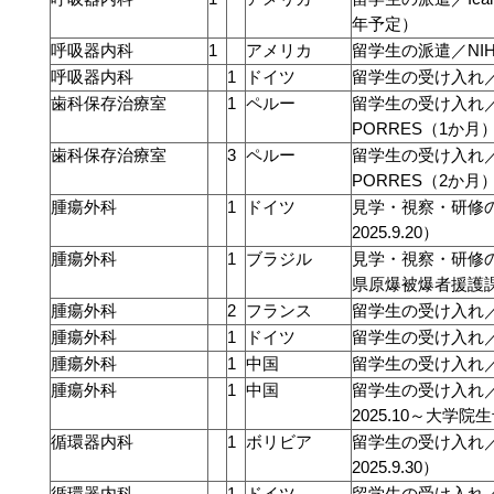
年予定）
呼吸器内科
1
アメリカ
留学生の派遣／NI
呼吸器内科
1
ドイツ
留学生の受け入れ
歯科保存治療室
1
ペルー
留学生の受け入れ／UNI
PORRES（1か月
歯科保存治療室
3
ペルー
留学生の受け入れ／UNI
PORRES（2か月
腫瘍外科
1
ドイツ
見学・視察・研修の受
2025.9.20）
腫瘍外科
1
ブラジル
見学・視察・研修
県原爆被爆者援護
腫瘍外科
2
フランス
留学生の受け入れ
腫瘍外科
1
ドイツ
留学生の受け入れ
腫瘍外科
1
中国
留学生の受け入れ／
腫瘍外科
1
中国
留学生の受け入れ／
2025.10～大学院
循環器内科
1
ボリビア
留学生の受け入れ／レ
2025.9.30）