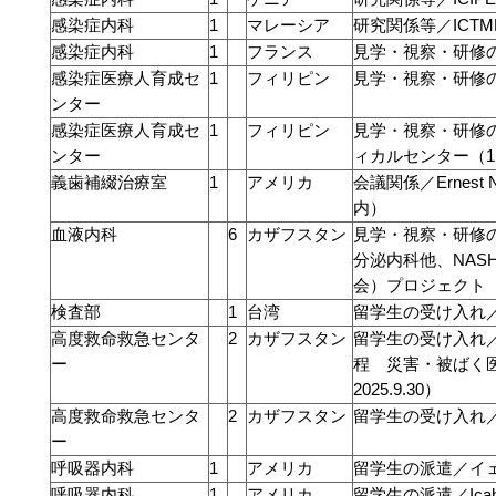
感染症内科
1
マレーシア
研究関係等／ICTMM 20
感染症内科
1
フランス
見学・視察・研修
感染症医療人育成セ
1
フィリピン
見学・視察・研修
ンター
感染症医療人育成セ
1
フィリピン
見学・視察・研修
ンター
ィカルセンター（
義歯補綴治療室
1
アメリカ
会議関係／Ernest N. 
内）
血液内科
6
カザフスタン
見学・視察・研修
分泌内科他、NAS
会）プロジェクト
検査部
1
台湾
留学生の受け入れ
高度救命救急センタ
2
カザフスタン
留学生の受け入れ／Asta
ー
程 災害・被ばく医療
2025.9.30）
高度救命救急センタ
2
カザフスタン
留学生の受け入れ／Asta
ー
呼吸器内科
1
アメリカ
留学生の派遣／イ
呼吸器内科
1
アメリカ
留学生の派遣／Icahn Sc