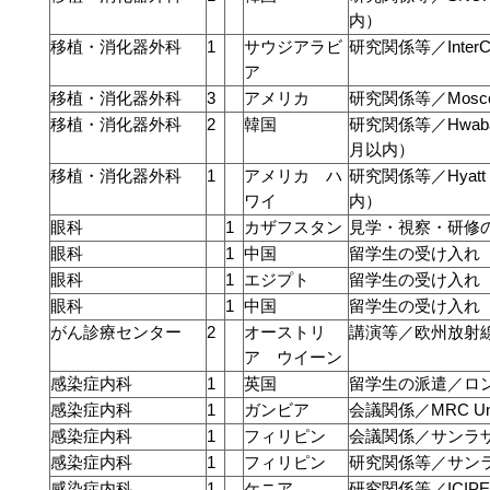
内）
移植・消化器外科
1
サウジアラビ
研究関係等／InterCon
ア
移植・消化器外科
3
アメリカ
研究関係等／Mosco
移植・消化器外科
2
韓国
研究関係等／Hwabaek I
月以内）
移植・消化器外科
1
アメリカ ハ
研究関係等／Hyatt R
ワイ
内）
眼科
1
カザフスタン
見学・視察・研修
眼科
1
中国
留学生の受け入れ
眼科
1
エジプト
留学生の受け入れ
眼科
1
中国
留学生の受け入れ
がん診療センター
2
オーストリ
講演等／欧州放射
ア ウイーン
感染症内科
1
英国
留学生の派遣／ロ
感染症内科
1
ガンビア
会議関係／MRC Unit
感染症内科
1
フィリピン
会議関係／サンラ
感染症内科
1
フィリピン
研究関係等／サン
感染症内科
1
ケニア
研究関係等／ICIPE（20