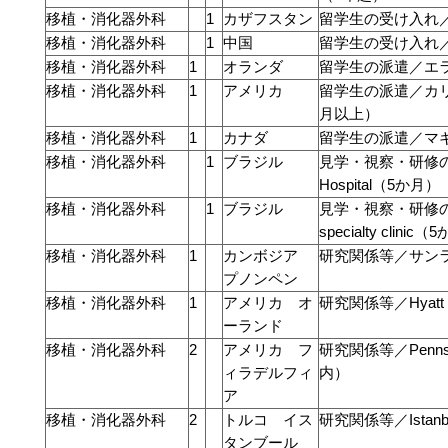
移植・消化器外科
1
カザフスタン
留学生の受け入れ
移植・消化器外科
1
中国
留学生の受け入れ
移植・消化器外科
1
オランダ
留学生の派遣／エ
移植・消化器外科
1
アメリカ
留学生の派遣／カ
月以上）
移植・消化器外科
1
カナダ
留学生の派遣／マ
移植・消化器外科
1
ブラジル
見学・視察・研修の実施等
Hospital（5か月）
移植・消化器外科
1
ブラジル
見学・視察・研修の実施等
specialty clinic
移植・消化器外科
1
カンボジア
研究関係等／サン
プノンペン
移植・消化器外科
1
アメリカ オ
研究関係等／Hyatt 
ーランド
移植・消化器外科
2
アメリカ フ
研究関係等／Pennsylv
ィラデルフィ
内）
ア
移植・消化器外科
2
トルコ イス
研究関係等／Istanbu
タンブール