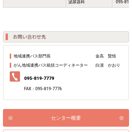
泌尿器科
095-819
お問い合わせ先
地域連携パス部門長
金高 賢悟
がん地域連携パス統括コーディネーター
白濵 かおり
095-819-7779
FAX：095-819-7776
センター概要