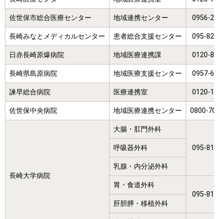
佐世保市総合医療センター
地域連携センター
0956-24
長崎みなとメディカルセンター
患者総合支援センター
095-821
日赤長崎原爆病院
地域医療連携課
0120-84
長崎県島原病院
地域医療支援センター
0957-63
諫早総合病院
医療連携室
0120-13
佐世保中央病院
地域医療連携センター
0800-70
大腸・肛門外科
呼吸器外科
095-819
乳腺・内分泌外科
長崎大学病院
胃・食道外科
095-819
肝胆膵・移植外科