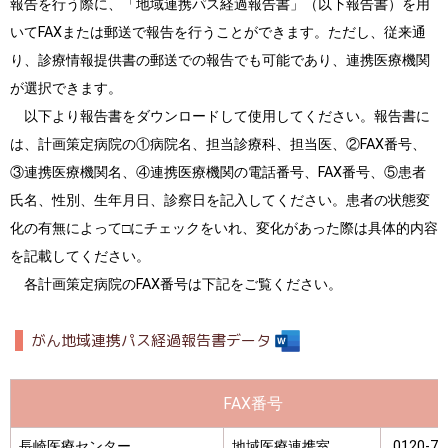
報告を行う際に、「地域連携パス経過報告書」（以下報告書）を用
いてFAXまたは郵送で報告を行うことができます。ただし、従来通
り、診療情報提供書の郵送での報告でも可能であり、連携医療機関
が選択できます。
以下より報告書をダウンロードして使用してください。報告書に
は、計画策定病院の①病院名、担当診療科、担当医、②FAX番号、
③連携医療機関名、④連携医療機関の電話番号、FAX番号、⑤患者
氏名、性別、生年月日、診察日を記入してください。患者の状態変
化の有無によって□にチェックをいれ、変化があった際は具体的内容
を記載してください。
各計画策定病院のFAX番号は下記をご覧ください。
がん地域連携パス経過報告書データ
FAX番号
長崎医療センター
地域医療連携室
0120-73