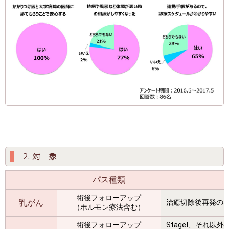
2. 対 象
パス種類
術後フォローアップ
乳がん
治癒切除後再発の
（ホルモン療法含む）
術後フォローアップ
StageI、それ