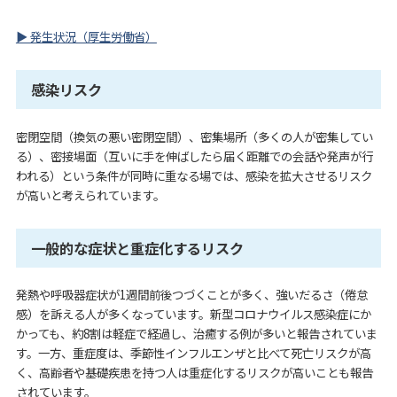
▶ 発生状況（厚生労働省）
感染リスク
密閉空間（換気の悪い密閉空間）、密集場所（多くの人が密集してい
る）、密接場面（互いに手を伸ばしたら届く距離での会話や発声が行
われる）という条件が同時に重なる場では、感染を拡大させるリスク
が高いと考えられています。
一般的な症状と重症化するリスク
発熱や呼吸器症状が1週間前後つづくことが多く、強いだるさ（倦怠
感）を訴える人が多くなっています。新型コロナウイルス感染症にか
かっても、約8割は軽症で経過し、治癒する例が多いと報告されていま
す。一方、重症度は、季節性インフルエンザと比べて死亡リスクが高
く、高齢者や基礎疾患を持つ人は重症化するリスクが高いことも報告
されています。