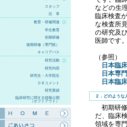
などの生
スタッフ
沿 革
臨床検査
教育・研修関連
な検査所
学生教育
の研究及
初期研修
医師です
後期研修（専門医）
キャリアパス
（参照）
研究活動
日本臨
研究内容
日本専
研究生・大学院生
日本臨
ＯＢコメント
研究業績
２．どのような
臨床研究に関する情報公開
（オプトアウト）
初期研修
だ、臨床
領域を専