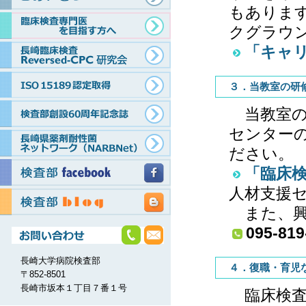
もありま
クグラウ
「キャ
３．当教室の研
当教室の
センター
ださい。
「臨床
人材支援
また、興
095-819
長崎大学病院検査部
４．復職・育児
〒852-8501
長崎市坂本１丁目７番１号
臨床検査