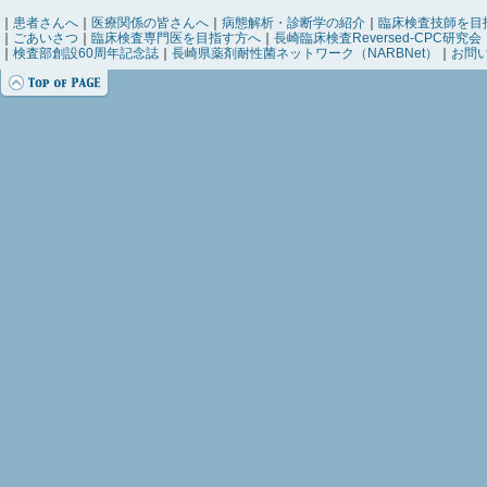
｜
患者さんへ
｜
医療関係の皆さんへ
｜
病態解析・診断学の紹介
｜
臨床検査技師を目
｜
ごあいさつ
｜
臨床検査専門医を目指す方へ
｜
長崎臨床検査Reversed-CPC研究会
｜
検査部創設60周年記念誌
｜
長崎県薬剤耐性菌ネットワーク（NARBNet）
｜
お問