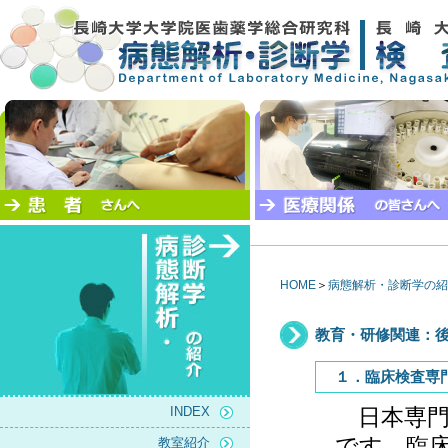
HOME
＞
病態解析・診断学の紹
教育・研修関連：
１．臨床検査専
INDEX
日本専門
です。臨
教室紹介