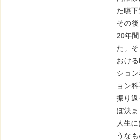
た嚥下
その後
20年
た。そ
おける
ション
ョン科
振り返
ぼ決ま
人生に
うなも