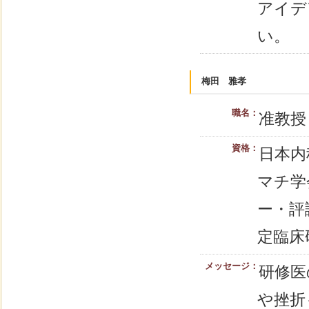
アイデ
い。
梅田 雅孝
職名：
准教授
資格：
日本内
マチ学
ー・評
定臨床
メッセージ：
研修医
や挫折