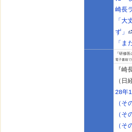
崎長
「大
ず」
「ま
『研修医の
電子書籍で
『崎
（日
28年
（そ
（そ
（そ