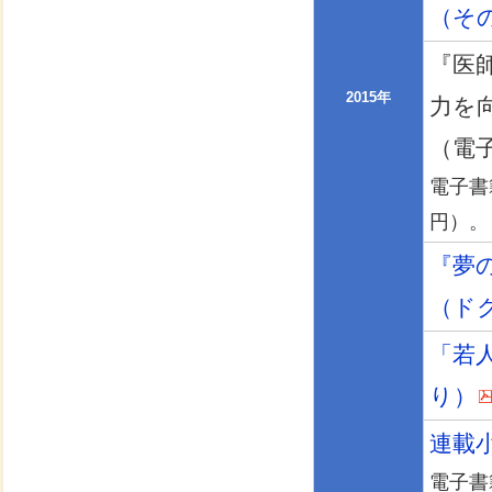
（そ
『医
2015年
力を
（電
電子書
円）。
『夢
（ドク
「若
り）
連載
電子書