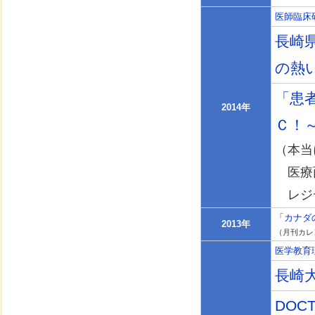
医師臨床
長崎
の熱
「患
2014年
Ｃ！
（本当
医療面
レジデ
「カナダ
2013年
（月刊カレ
医学教育
長崎
DOC