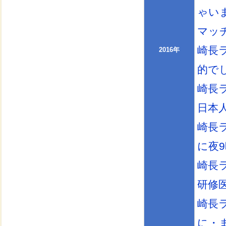
ゃい
マッ
崎長
2016年
的で
崎長
日本
崎長
に夜
崎長
研修
崎長
に・