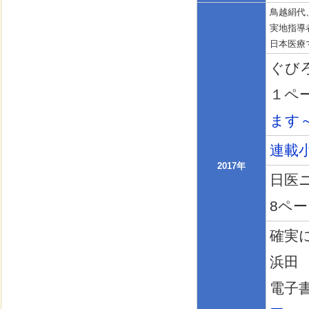
鳥越絹代
実地指導
日本医療マネ
ぐびろ
１ペ
ます
連載
2017年
日医ニ
8ペ
確実に
浜田
電子