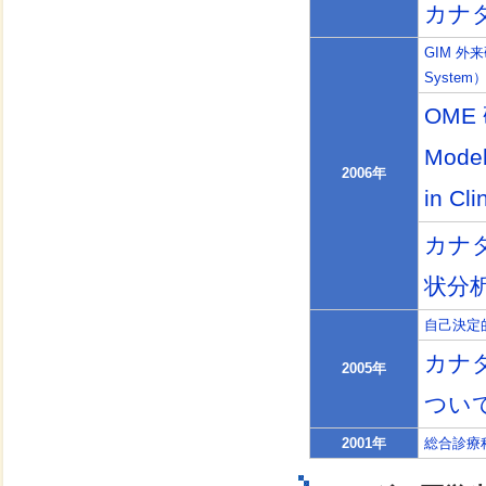
カナ
GIM 外来研修
System
OME 
Model
2006年
in Cl
カナ
状分
自己決定
カナ
2005年
つい
2001年
総合診療