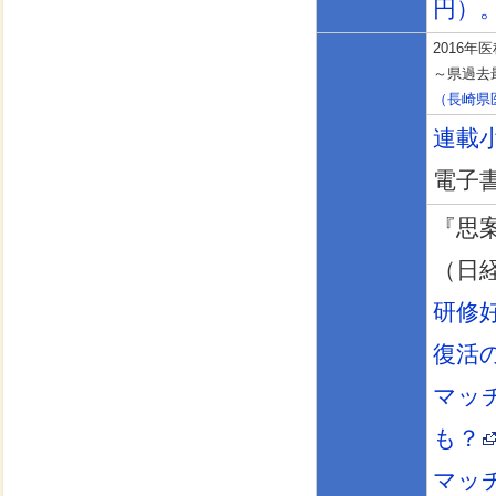
円）
2016
～県過去
（長崎県
連載
電子
『思
（日
研修
復活
マッ
も？
マッ