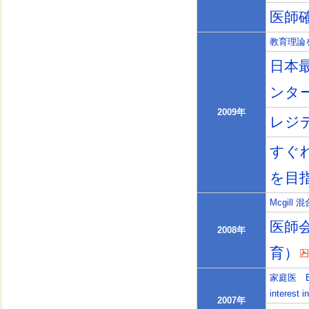
医師確
教育理論
日本
ンタ
2009年
レジ
すぐ
を目
Mcgill 混
医師
2008年
育）
家庭医 Eric（
interest 
2007年