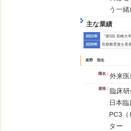
う一緒
主な業績
2021年
『第5回 長崎大
2020年
良順教育賞を受
泉野 浩生
職名：
外来医
資格：
臨床研
日本臨
PC3
ター