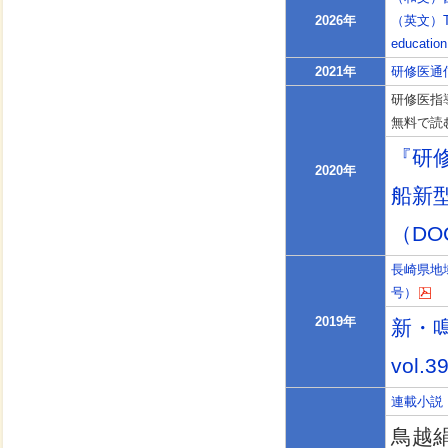
2026年
（英文）The h
education
2021年
研修医通
研修医指導
無料で読
『研
2020年
船新
（DO
長崎県地
号）
2019年
新・
vol.3
連載小説
鳥越