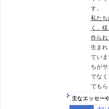
す。
私たち
く、様
作られ
生まれ
ていま
ちがサ
でなく
でもら
主なエッセー
（和文）