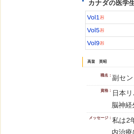
カナダの医学
Vol1
Vol5
Vol9
高畠 英昭
職名：
副セン
資格：
日本リ
脳神経
メッセージ：
私は2
内治療