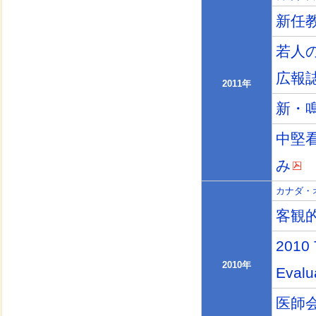
新任
若人
広報
2011年
新・
中堅
み
カナダ・
客観
2010 
2010年
Evalu
医師会