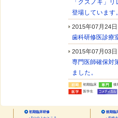
「クスノキ」リ
登場しています
2015年07月2
歯科研修医診療
2015年07月0
専門医師確保対
ました。
初期臨床
後
医学生
初期臨床研修
後期臨
・5つのよかところ
・長崎