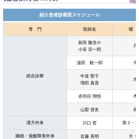
紹介患者診察医スケジュール
専 門
医師名
曜 
前田 隆浩※
月
小笹 宗一郎
濵田 航一郎
火
総合診療
中道 聖子
水
増田 真吾
赤羽目 翔悟
木
山梨 啓友
金
漢方外来
川口 哲
第２・
睡眠・覚醒障害外来
近藤 英明
火・