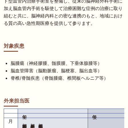
ド型血管内治療手術室を整備し、従来の脳神経外科手術に
加え脳血管内手術を駆使して治療困難な症例の治療に取り
組むと共に、脳神経内科との密な連携のもと、地域におけ
る質の高い急性期医療を提供して参ります。
対象疾患
脳腫瘍（神経膠腫、髄膜腫、下垂体腺腫等）
脳血管障害（脳動脈瘤、脳梗塞、脳出血等）
脊椎/脊髄疾患（脊髄腫瘍、椎間板ヘルニア等）
外来担当医
初 初診担当医
初 松尾孝之
初 馬場史郎
出雲 剛
堀江信貴
日宇 健
氏福健太
案田岳夫
出雲 剛
堀江信貴
日宇 健
氏福