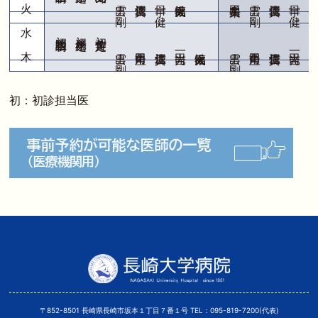
初 初診担当医
初 松尾孝之
初 定方英作
出雲 剛
角田圭司
堀江信貴
吉田光一
氏福健太
出雲 剛
角田圭司
堀江信貴
吉田光一
氏福
初：初診担当医
〒852-8501 長崎県長崎市坂本１丁目７番１号
TEL：095-819-7200(代表)