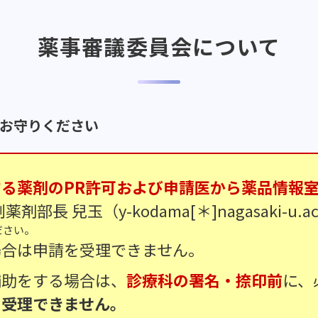
薬事審議委員会について
お守りください
する薬剤のPR許可および申請医から薬品情報
長 兒玉（y-kodama[＊]nagasaki-u
ださい。
場合は申請を受理できません。
補助をする場合は、
診療科の署名・捺印前
に、
と受理できません。